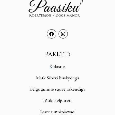
PAKETID
K
ülastus
Matk Siberi huskydega
Kelgutamine suure rakendiga
Tõukekelguretk
Laste sünnipäevad